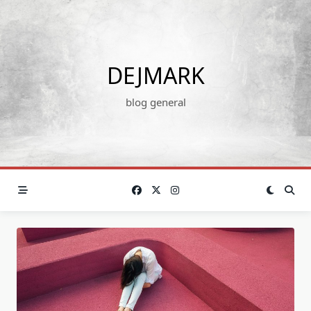
Skip
to
content
DEJMARK
blog general