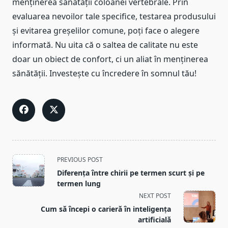
menținerea sănătății coloanei vertebrale. Prin
evaluarea nevoilor tale specifice, testarea produsului
și evitarea greșelilor comune, poți face o alegere
informată. Nu uita că o saltea de calitate nu este
doar un obiect de confort, ci un aliat în menținerea
sănătății. Investește cu încredere în somnul tău!
<span
PREVIOUS POST
class="nav-
Diferența între chirii pe termen scurt și pe
subtitle
termen lung
screen-
NEXT POST
reader-
Cum să începi o carieră în inteligența
text">Page</span>
artificială