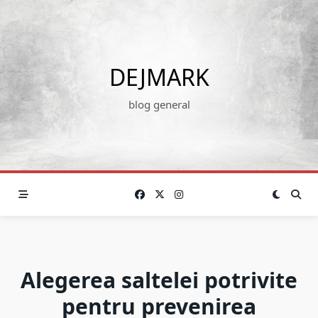
Skip
to
content
DEJMARK
blog general
Alegerea saltelei potrivite
pentru prevenirea