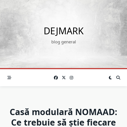
Skip
to
content
DEJMARK
blog general
Casă modulară NOMAAD:
Ce trebuie să știe fiecare