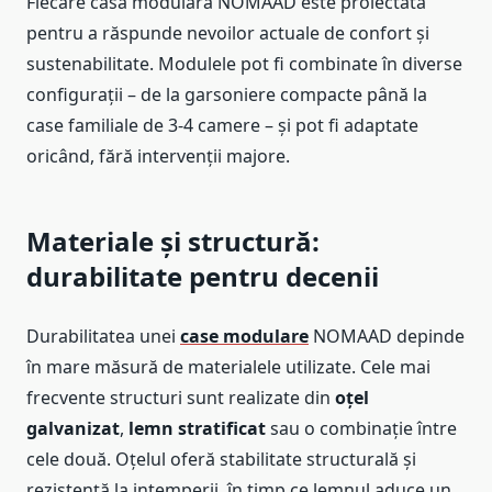
Fiecare casă modulară NOMAAD este proiectată
pentru a răspunde nevoilor actuale de confort și
sustenabilitate. Modulele pot fi combinate în diverse
configurații – de la garsoniere compacte până la
case familiale de 3-4 camere – și pot fi adaptate
oricând, fără intervenții majore.
Materiale și structură:
durabilitate pentru decenii
Durabilitatea unei
case modulare
NOMAAD depinde
în mare măsură de materialele utilizate. Cele mai
frecvente structuri sunt realizate din
oțel
galvanizat
,
lemn stratificat
sau o combinație între
cele două. Oțelul oferă stabilitate structurală și
rezistență la intemperii, în timp ce lemnul aduce un