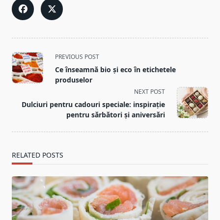
<span
PREVIOUS POST
class="nav-
Ce înseamnă bio și eco în etichetele
subtitle
produselor
screen-
NEXT POST
reader-
Dulciuri pentru cadouri speciale: inspirație
text">Page</span>
pentru sărbători și aniversări
RELATED POSTS