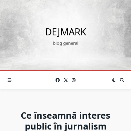
Skip
to
content
DEJMARK
blog general
Ce înseamnă interes
public în jurnalism