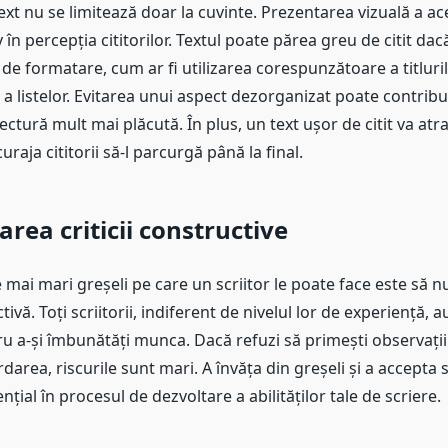
ext nu se limitează doar la cuvinte. Prezentarea vizuală a a
v în percepția cititorilor. Textul poate părea greu de citit da
de formatare, cum ar fi utilizarea corespunzătoare a titlurilor
 a listelor. Evitarea unui aspect dezorganizat poate contribui
ectură mult mai plăcută. În plus, un text ușor de citit va at
curaja cititorii să-l parcurgă până la final.
rea criticii constructive
 mai mari greșeli pe care un scriitor le poate face este să 
tivă. Toți scriitorii, indiferent de nivelul lor de experiență, 
 a-și îmbunătăți munca. Dacă refuzi să primești observații 
rdarea, riscurile sunt mari. A învăța din greșeli și a accepta s
nțial în procesul de dezvoltare a abilităților tale de scriere.