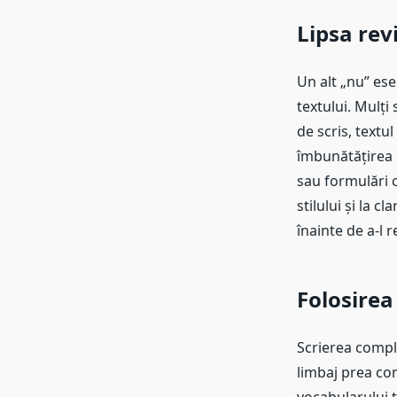
Lipsa revi
Un alt „nu” ese
textului. Mulți
de scris, textu
îmbunătățirea u
sau formulări c
stilului și la c
înainte de a-l 
Folosirea
Scrierea compl
limbaj prea comp