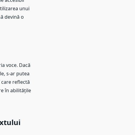
ie accesibil
tilizarea unui
să devină o
ria voce. Dacă
le, s-ar putea
, care reflectă
 în abilitățile
xtului