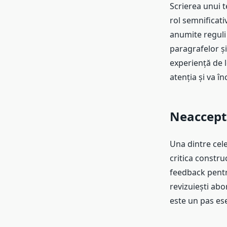
Scrierea unui t
rol semnificati
anumite reguli 
paragrafelor și
experiență de l
atenția și va în
Neaccepta
Una dintre cele
critica construc
feedback pentru
revizuiești abo
este un pas ese