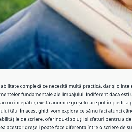
 abilitate complexă ce necesită multă practică, dar și o înțe
entelor fundamentale ale limbajului. Indiferent dacă ești u
au un începător, există anumite greșeli care pot împiedica p
lului tău. În acest ghid, vom explora ce să nu faci atunci cân
ilitățile de scriere, oferindu-ți soluții și sfaturi pentru a d
ea acestor greșeli poate face diferența între o scriere de s