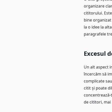
organizare clar
cititorului. Es
bine organizat 
la o idee la alt
paragrafele tre
Excesul d
Un alt aspect i
încercăm să imp
complicate sau 
citit și poate 
concentrează-te
de cititori, ma