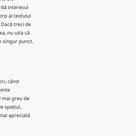
rdă interesul
orp al textului
 Dacă treci de
nea, nu uita că
n singur punct.
ori, când
vinte
l mai greu de
e spațiul,
 mai apreciată