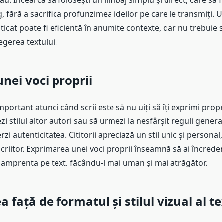
ău. Încearcă să folosești un limbaj simplu și direct, care să f
g, fără a sacrifica profunzimea ideilor pe care le transmiți. U
ticat poate fi eficientă în anumite contexte, dar nu trebuie 
legerea textului.
nei voci proprii
mportant atunci când scrii este să nu uiți să îți exprimi prop
zi stilul altor autori sau să urmezi la nesfârșit reguli genera
rzi autenticitatea. Cititorii apreciază un stil unic și personal
scriitor. Exprimarea unei voci proprii înseamnă să ai încredere
pui amprenta pe text, făcându-l mai uman și mai atrăgător.
 față de formatul și stilul vizual al te