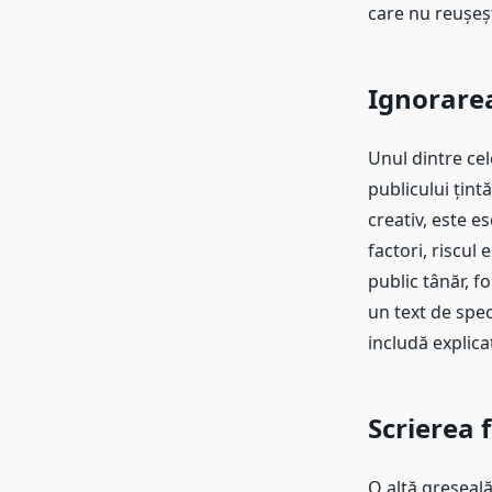
care nu reușeșt
Ignorarea
Unul dintre cel
publicului țint
creativ, este es
factori, riscul
public tânăr, f
un text de spec
includă explica
Scrierea 
O altă greșeală