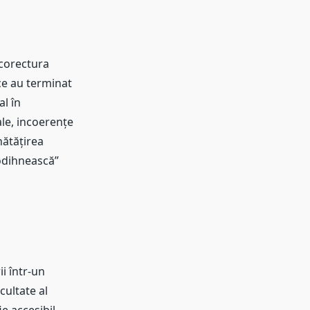
 corectura
 ce au terminat
al în
ale, incoerențe
nătățirea
e odihnească”
i într-un
icultate al