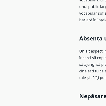
vocabularului t
unui public lar
vocabular sofis
barieră în înțe
Absența u
Un alt aspect i
încerci să copie
să ajungi să pie
cine ești tu ca 
tale și să îți 
Nepăsarea