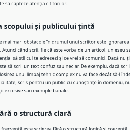
e să capteze atenția cititorilor.
 scopului și publicului țintă
e mai mari obstacole în drumul unui scriitor este ignorarea 
ă. Atunci când scrii, fie că este vorba de un articol, un eseu s
ențial să știi cui te adresezi și ce vrei să comunici. Dacă nu ț
 este să scrii un text confuz sau neclar. De exemplu, dacă scri
olosirea unui limbaj tehnic complex nu va face decât să-l înde
ialitate, scris pentru un public cu cunoștințe în domeniu, nu
ții excesive sau exemple banale.
fără o structură clară
 frecventă este scrierea fără o structură logică și coerentă.