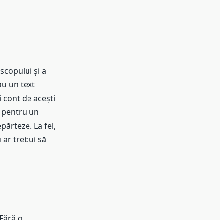
scopului și a
au un text
ii cont de acești
i pentru un
părteze. La fel,
 ar trebui să
 Fără o