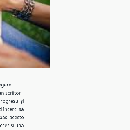
legere
n scriitor
rogresul și
d încerci să
epăși aceste
ucces și una