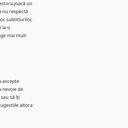
cestora joacă un
că nu respectă
, subtitlurilor,
 la o
rage mai mult
nu accepte
au nevoie de
sau să îți
ugestiile altora