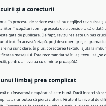
zuirii și a corecturii
nțial în procesul de scriere este să nu neglijezi revizuirea și
 scriitori începători comit greșeala de a considera că o dată
l este gata de publicare. De fapt, revizuirea este un pas cruci
nui text. În această etapă, poți descoperi greșeli gramatic
are nu sunt clare. În plus, corectarea textului ajută la îmbu
larificarea mesajului. Este recomandat să îți lași textul să „s
reciti, pentru a-l evalua cu o minte proaspătă.
 unui limbaj prea complicat
exă nu înseamnă neapărat că este bună. Dacă încerci să scri
licat, s-ar putea să pierzi cititorii. Fii atent la nivelul de dif