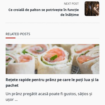
screen-
NEXT POST
reader-
Ce croială de palton se potrivește în funcție
text">Page</span>
de înălțime
RELATED POSTS
Rețete rapide pentru prânz pe care le poți lua și la
pachet
Un prânz pregătit acasă poate fi gustos, sățios și
ușor
...