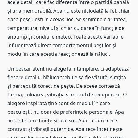
acele detalii care fac diferența între o partidă banală
și una memorabilă. Apa nu este niciodată la fel, chiar
dacă pescuiești în același loc. Se schimbă claritatea,
temperatura, nivelul și chiar culoarea în funcție de
anotimp și condițiile meteo. Toate aceste variabile
influențează direct comportamentul peștilor și
modul în care aceștia reacționează la năluci.
Un pescar atent nu alege la întâmplare, ci adaptează
fiecare detaliu. Năluca trebuie să fie văzută, simțită
și percepută corect de pește. De aceea contează
forma, culoarea, vibrația și modul de recuperare. O
alegere inspirată ține cont de mediul în care
pescuiești, nu doar de preferințele personale. Apa
limpede cere finețe și realism. Apa tulbure cere
contrast și vibrații puternice. Apa rece încetinește
totul, inclusiv reacțiile peștilor. Apa caldă îi face mai