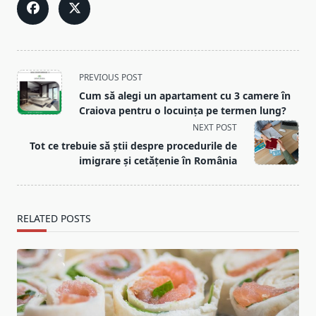
<span
PREVIOUS POST
class="nav-
Cum să alegi un apartament cu 3 camere în
subtitle
Craiova pentru o locuința pe termen lung?
screen-
NEXT POST
reader-
Tot ce trebuie să știi despre procedurile de
text">Page</span>
imigrare și cetățenie în România
RELATED POSTS