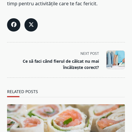
timp pentru activitățile care te fac fericit.
<span
NEXT POST
class="nav-
Ce să faci când fierul de călcat nu mai
subtitle
încălzește corect?
screen-
reader-
text">Page</span>
RELATED POSTS