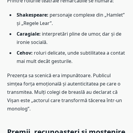
Printre rolurile teatrale remarcabile se numără:
Shakespeare:
personaje complexe din „Hamlet”
și „Regele Lear”.
Caragiale:
interpretări pline de umor, dar și de
ironie socială.
Cehov:
roluri delicate, unde subtilitatea a contat
mai mult decât gesturile.
Prezența sa scenică era impunătoare. Publicul
simțea forța emoțională și autenticitatea pe care o
transmitea. Mulți colegi de breaslă au declarat că
Vișan este „actorul care transformă tăcerea într-un
monolog”.
Premii, recunoașteri și moștenire