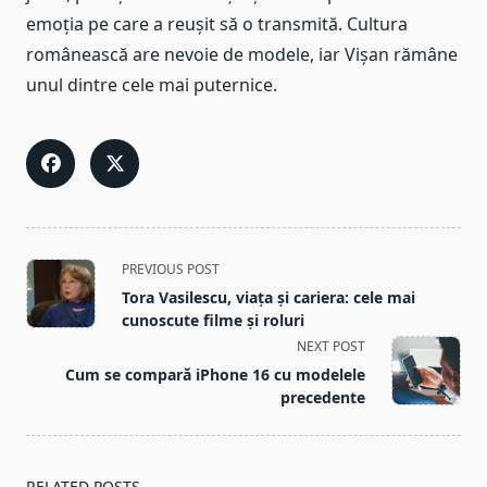
emoția pe care a reușit să o transmită. Cultura
românească are nevoie de modele, iar Vișan rămâne
unul dintre cele mai puternice.
<span
PREVIOUS POST
class="nav-
Tora Vasilescu, viața și cariera: cele mai
subtitle
cunoscute filme și roluri
screen-
NEXT POST
reader-
Cum se compară iPhone 16 cu modelele
text">Page</span>
precedente
RELATED POSTS