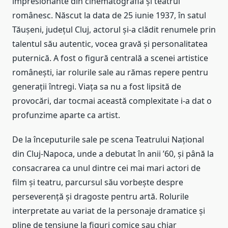
impresionante din cinematografia și teatrul
românesc. Născut la data de 25 iunie 1937, în satul
Tăușeni, județul Cluj, actorul și-a clădit renumele prin
talentul său autentic, vocea gravă și personalitatea
puternică. A fost o figură centrală a scenei artistice
românești, iar rolurile sale au rămas repere pentru
generații întregi. Viața sa nu a fost lipsită de
provocări, dar tocmai această complexitate i-a dat o
profunzime aparte ca artist.
De la începuturile sale pe scena Teatrului Național
din Cluj-Napoca, unde a debutat în anii ’60, și până la
consacrarea ca unul dintre cei mai mari actori de
film și teatru, parcursul său vorbește despre
perseverență și dragoste pentru artă. Rolurile
interpretate au variat de la personaje dramatice și
pline de tensiune la figuri comice sau chiar