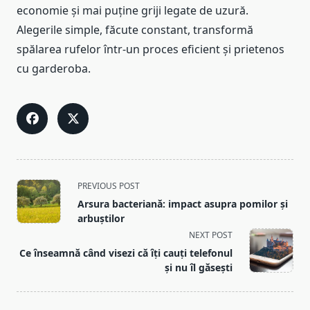
economie și mai puține griji legate de uzură.
Alegerile simple, făcute constant, transformă
spălarea rufelor într-un proces eficient și prietenos
cu garderoba.
<span
PREVIOUS POST
class="nav-
Arsura bacteriană: impact asupra pomilor și
subtitle
arbuștilor
screen-
NEXT POST
reader-
Ce înseamnă când visezi că îți cauți telefonul
text">Page</span>
și nu îl găsești