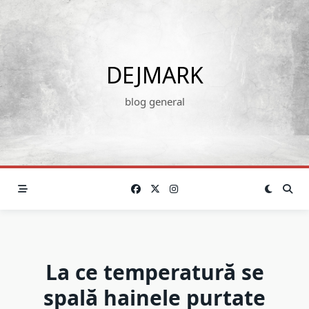
Skip
to
content
DEJMARK
blog general
La ce temperatură se
spală hainele purtate