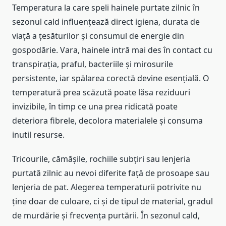
Temperatura la care speli hainele purtate zilnic în
sezonul cald influențează direct igiena, durata de
viață a țesăturilor și consumul de energie din
gospodărie. Vara, hainele intră mai des în contact cu
transpirația, praful, bacteriile și mirosurile
persistente, iar spălarea corectă devine esențială. O
temperatură prea scăzută poate lăsa reziduuri
invizibile, în timp ce una prea ridicată poate
deteriora fibrele, decolora materialele și consuma
inutil resurse.
Tricourile, cămășile, rochiile subțiri sau lenjeria
purtată zilnic au nevoi diferite față de prosoape sau
lenjeria de pat. Alegerea temperaturii potrivite nu
ține doar de culoare, ci și de tipul de material, gradul
de murdărie și frecvența purtării. În sezonul cald,